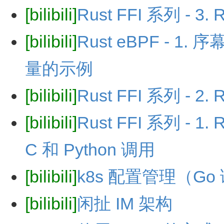
[bilibili]
Rust FFI 系列 - 
[bilibili]
Rust eBPF - 1. 
量的示例
[bilibili]
Rust FFI 系列 -
[bilibili]
Rust FFI 系列 -
C 和 Python 调用
[bilibili]
k8s 配置管理（Go
[bilibili]
闲扯 IM 架构