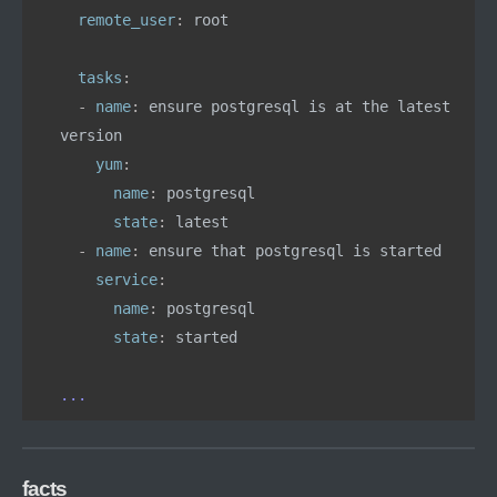
  remote_user
: 
root
  tasks
:
  - 
name
: 
ensure postgresql is at the latest 
version
    yum
:
      name
: 
postgresql
      state
: 
latest
  - 
name
: 
ensure that postgresql is started
    service
:
      name
: 
postgresql
      state
: 
started
...
facts