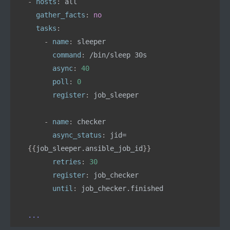
- 
hosts
: 
all
  gather_facts
: 
no
  tasks
:
    - 
name
: 
sleeper
      command
: 
/bin/sleep 30s
      async
: 
40
      poll
: 
0
      register
: 
job_sleeper
    - 
name
: 
checker
      async_status
: 
jid=
{{
job_sleeper.ansible_job_id
}}
      retries
: 
30
      register
: 
job_checker
      until
: 
job_checker.finished
...