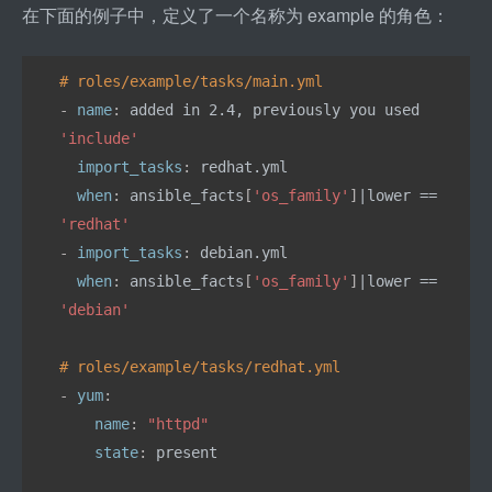
在下面的例子中，定义了一个名称为 example 的角色：
# roles/example/tasks/main.yml
- 
name
: 
added in 2.4, previously you used 
'include'
  import_tasks
: 
redhat.yml
  when
: 
ansible_facts
[
'os_family'
]
|lower == 
'redhat'
- 
import_tasks
: 
debian.yml
  when
: 
ansible_facts
[
'os_family'
]
|lower == 
'debian'
# roles/example/tasks/redhat.yml
- 
yum
:
    name
: 
"httpd"
    state
: 
present