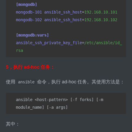
[mongodb]
mongodb-101 ansible_ssh_host
=
192.168.10.101
mongodb-102 ansible_ssh_host
=
192.168.10.102
[mongodb:vars]
ansible_ssh_private_key_file
=
/etc/ansible/id_
rsa
5，执行 ad
-
hoc 任务：
使用 
 命令，执行 ad
-
hoc 任务。其使用方法是：
ansible
ansible <host-pattern> [-f forks] [-m 
module_name] [-a args]
其中：