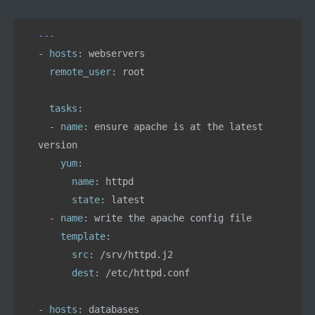
---
- 
hosts
: 
webservers
  remote_user
: 
root
  tasks
:
  - 
name
: 
ensure apache is at the latest 
version
    yum
:
      name
: 
httpd
      state
: 
latest
  - 
name
: 
write the apache config file
    template
:
      src
: 
/srv/httpd.j2
      dest
: 
/etc/httpd.conf
- 
hosts
: 
databases