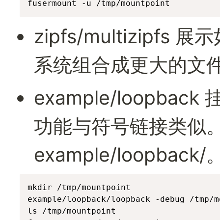
fusermount -u /tmp/mountpoint 
zipfs/multizipf
系统组合成更大的文
example/loopb
功能与符号链接类似。
example/loopbac
mkdir /tmp/mountpoint

example/loopback/loopback -debug /tmp/m
ls /tmp/mountpoint
