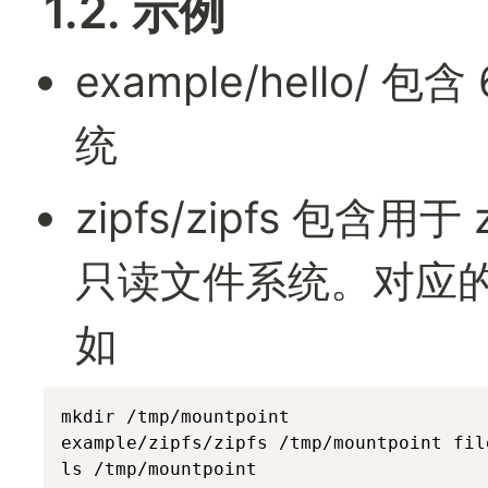
1.2. 示例
example/hello/ 包含
统
zipfs/zipfs 包含用
只读文件系统。对应的命令在
如
mkdir /tmp/mountpoint

example/zipfs/zipfs /tmp/mountpoint file
ls /tmp/mountpoint
