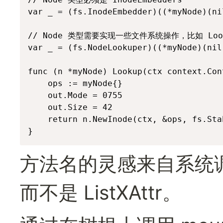
var _ = (fs.InodeEmbedder)((*myNode)(nil
// Node 类型需要实现一些文件系统操作，比如 Look
var _ = (fs.NodeLookuper)((*myNode)(nil)
func (n *myNode) Lookup(ctx context.Con
	ops := myNode{}

	out.Mode = 0755

	out.Size = 42

	return n.NewInode(ctx, &ops, fs.StableAttr{Mode: syscall.S_IFREG}), 0

}
方法名的灵感来自系统调用名
而不是 ListXAttr。