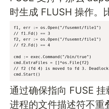
时生成 FLUSH 操作。
f1, err := os.Open("/fusemnt/file1")

// f1.Fd() == 3

f2, err := os.Open("/fusemnt/file1")

// f2.Fd() == 4

cmd := exec.Command("/bin/true")

cmd.ExtraFiles = []*os.File{f2}

// f2 (fd 4) is moved to fd 3. Deadlock
cmd.Start()
通过确保指向 FUSE
进程的文件描述符不重